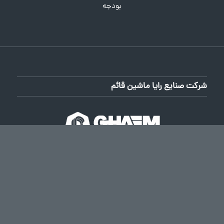
بودجه
شرکت صنایع رایا ماشین قائم
رایا ماشین قائم آماده ارائه خدمات فنی و مهندسی و تکنیکی برای
ایجاد خطوط تولید، بهینه سازی فرآیندهای تولید، تامین و تدارک
تجهیزات موردنیاز کارخانجات بخصوص در زمینه تهیه ماشین
آلات CNC، ساخت و تهیه ماشین آلات CNC می باشد.