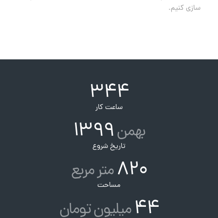
سازی کنیم.
344
ساعت کار
1399
بهمن
تاریخ شروع
820
متر مربع
مساحت
44
میلیون تومان